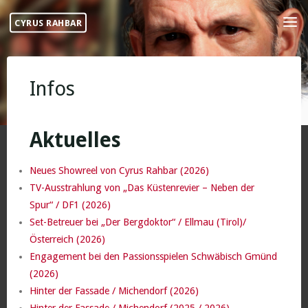
Skip
CYRUS RAHBAR
to
content
Infos
Aktuelles
Neues Showreel von Cyrus Rahbar (2026)
TV-Ausstrahlung von „Das Küstenrevier – Neben der
Spur“ / DF1 (2026)
Set-Betreuer bei „Der Bergdoktor“ / Ellmau (Tirol)/
Österreich (2026)
Engagement bei den Passionsspielen Schwäbisch Gmünd
(2026)
Hinter der Fassade / Michendorf (2026)
Hinter der Fassade / Michendorf (2025 / 2026)