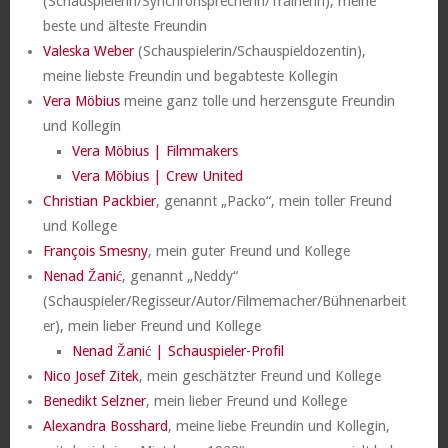
(Schauspielerin/Synchronsprecherin/Trainerin), meine
beste und älteste Freundin
Valeska Weber
(Schauspielerin/Schauspieldozentin),
meine liebste Freundin und begabteste Kollegin
Vera Möbius
meine ganz tolle und herzensgute Freundin
und Kollegin
Vera Möbius | Filmmakers
Vera Möbius | Crew United
Christian Packbier
, genannt „Packo“
, mein toller Freund
und Kollege
François Smesny
, mein guter Freund und Kollege
Nenad Žanić
, genannt „Neddy“
(Schauspieler/Regisseur/Autor/Filmemacher/Bühnenarbeit
er), mein lieber Freund und Kollege
Nenad Žanić | Schauspieler-Profil
Nico Josef Zitek
, mein geschätzter Freund und Kollege
Benedikt Selzner
, mein lieber Freund und Kollege
Alexandra Bosshard
, meine liebe Freundin und Kollegin,