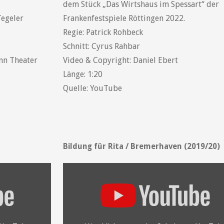
dem Stück „Das Wirtshaus im Spessart“ der
Tegeler
Frankenfestspiele Röttingen 2022.
Regie: Patrick Rohbeck
Schnitt: Cyrus Rahbar
ann Theater
Video & Copyright: Daniel Ebert
Länge: 1:20
Quelle: YouTube
Bildung für Rita / Bremerhaven (2019/20)
„YouTube
video
player“
von
YouTube
anzeigen