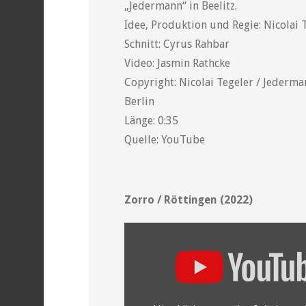
„Jedermann“ in Beelitz.
Idee, Produktion und Regie: Nicolai 
Schnitt: Cyrus Rahbar
Video: Jasmin Rathcke
Copyright: Nicolai Tegeler / Jederm
Berlin
Länge: 0:35
Quelle: YouTube
Zorro / Röttingen (2022)
„YouTube
video
player“
von
YouTube
anzeigen