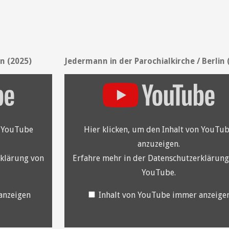
n (2025)
Jedermann in der Parochialkirche / Berlin 
„YouTube
video
player“
von
YouTube
anzeigen
n YouTube
Hier klicken, um den Inhalt von YouTu
anzuzeigen.
klärung von
Erfahre mehr in der
Datenschutzerklärung
YouTube
.
anzeigen
Inhalt von YouTube immer anzeige