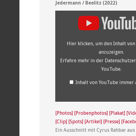
Jedermann / Beelitz (2022)
„YouTube
video
player“
von
YouTube
anzeigen
Hier klicken, um den Inhalt vo
anzuzeigen.
Erfahre mehr in der
Datenschutzer
YouTube
.
Inhalt von YouTube immer 
[Photos]
[Probenphotos]
[Plakat]
[Vid
[Clip]
[Spots]
[Artikel]
[Presse]
[Faceb
Ein Ausschnitt mit Cyrus Rahbar aus