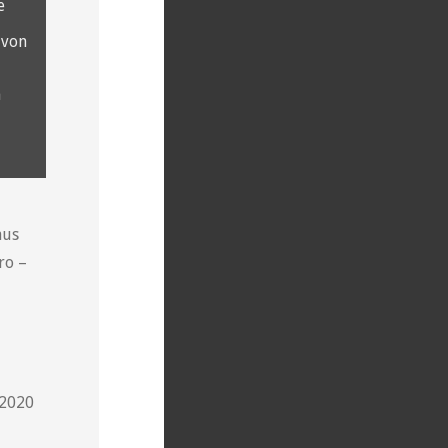
e
 von
n
aus
ro –
 2020