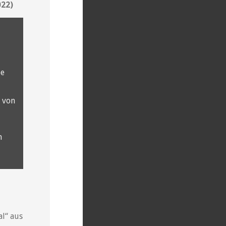
022)
be
 von
n
al“ aus