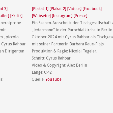
at 3]
[Plakat 1]
[Plakat 2]
[Videos]
[Facebook]
ailer]
[Kritik]
[Webseite]
[Instagram]
[Presse]
eneralprobe
Ein Szenen-Ausschnitt der Tischgesellschaft 
mit
„Jedermann“ in der Parochialkirche in Berli
m „piccolo
Oktober 2024 mit Cyrus Rahbar als Tischges
. Cyrus Rahbar
mit seiner Partnerin Barbara Raue-Flajs.
en Dirigenten
Produktion & Regie: Nicolai Tegeler.
Schnitt: Cyrus Rahbar
Video & Copyright: Alex Berlin
Länge: 0:42
js
Quelle:
YouTube