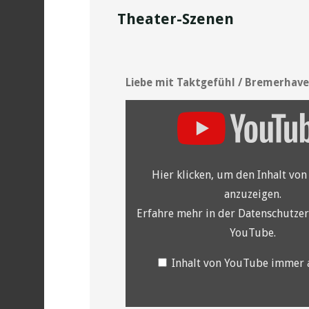
Theater-Szenen
Liebe mit Taktgefühl / Bremerhave
„YouTube
video
player“
von
YouTube
anzeigen
Hier klicken, um den Inhalt vo
anzuzeigen.
Erfahre mehr in der
Datenschutzer
YouTube
.
Inhalt von YouTube immer 