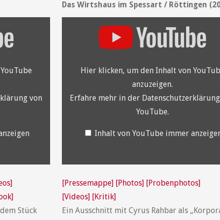
Das Wirtshaus im Spessart / Röttingen (2
„YouTube
video
player“
von
YouTube
anzeigen
n YouTube
Hier klicken, um den Inhalt von YouTu
anzuzeigen.
klärung von
Erfahre mehr in der
Datenschutzerklärung
YouTube
.
anzeigen
Inhalt von YouTube immer anzeige
eos]
[Pressemappe]
[Photos]
[Probenphotos]
ook]
[Videos]
[Kritik]
 dem Stück
Ein Ausschnitt mit Cyrus Rahbar als „Korpor