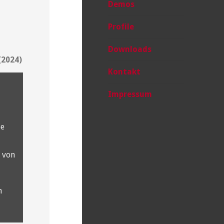
Demos
Profile
Downloads
(2024)
Kontakt
Impressum
be
 von
n