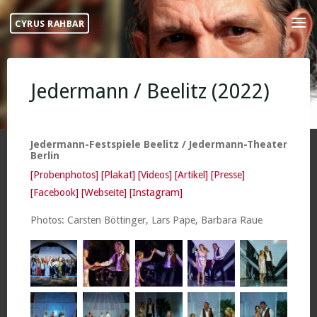
Skip
CYRUS RAHBAR
to
content
Jedermann / Beelitz (2022)
Jedermann-Festspiele Beelitz / Jedermann-Theater
Berlin
[Probenphotos]
[Plakat]
[Videos]
[Artikel]
[Presse]
[Facebook]
[Webseite]
[Instagram]
Photos: Carsten Böttinger, Lars Pape, Barbara Raue