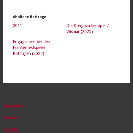
Ähnliche Beiträge
2011
Die Dreigroschenoper /
Wismar (2025)
Engagement bei den
Frankenfestspielen
Röttingen (2022)
Aktuelles
Demos
Profile