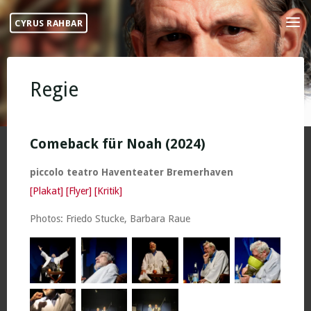
Skip
CYRUS RAHBAR
to
content
Regie
Comeback für Noah (2024)
piccolo teatro Haventeater Bremerhaven
[Plakat]
[Flyer]
[Kritik]
Photos: Friedo Stucke, Barbara Raue