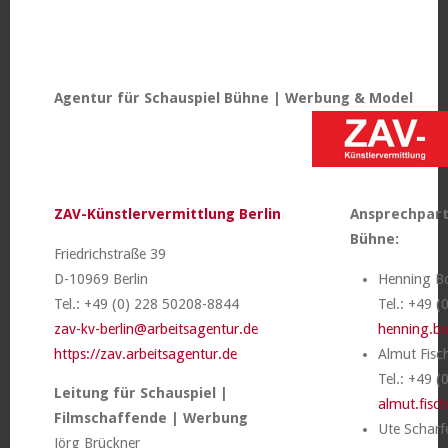
Agentur für Schauspiel Bühne | Werbung & Model
ZAV-Künstlervermittlung Berlin
Ansprechpart
Bühne:
Friedrichstraße 39
D-10969 Berlin
Henning B
Tel.: +49 (0) 228 50208-8844
Tel.: +49 
zav-kv-berlin@arbeitsagentur.de
henning.bo
https://zav.arbeitsagentur.de
Almut Fisc
Tel.: +49 
Leitung für Schauspiel |
almut.fisc
Filmschaffende | Werbung
Ute Scharf
Jörg Brückner