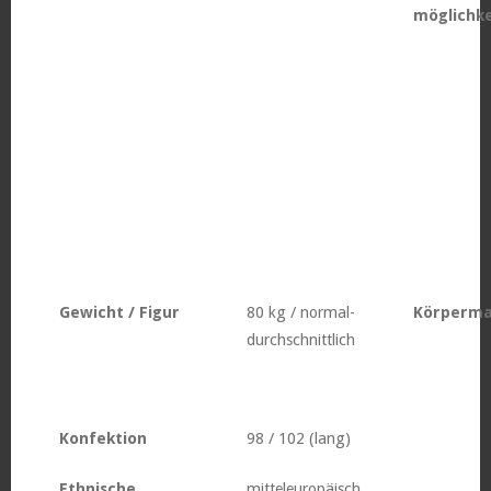
möglichke
Gewicht / Figur
80 kg / normal-
Körperm
durchschnittlich
Konfektion
98 / 102 (lang)
Ethnische
mitteleuropäisch,