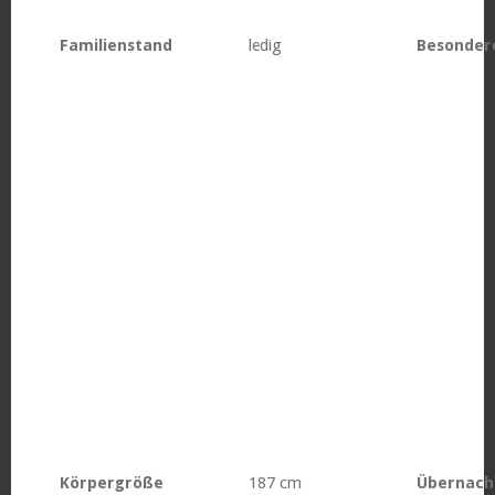
Familienstand
ledig
Besonder
Körpergröße
187 cm
Übernach