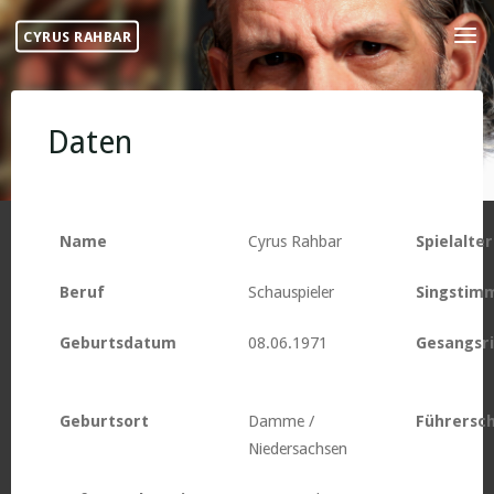
Skip
CYRUS RAHBAR
to
content
Daten
Name
Cyrus Rahbar
Spielalter
Beruf
Schauspieler
Singstim
Geburtsdatum
08.06.1971
Gesangsr
Geburtsort
Damme /
Führersch
Niedersachsen