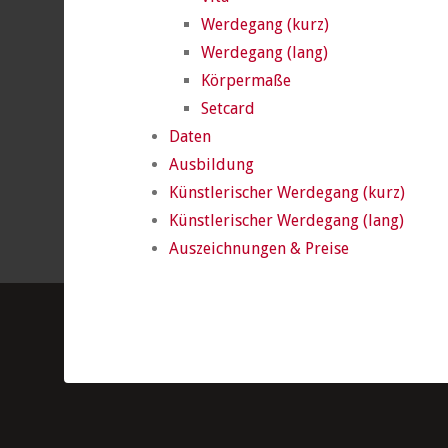
Werdegang (kurz)
Werdegang (lang)
Körpermaße
Setcard
Daten
Ausbildung
Künstlerischer Werdegang (kurz)
Künstlerischer Werdegang (lang)
Auszeichnungen & Preise