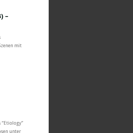
) –
s
 Szenen mit
 “Etiology”
osen unter