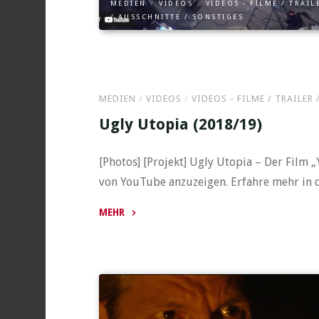
MEDIEN
/
VIDEOS
/
VIDEOS - FILME / TRAIL
/ AUSSCHNITTE / SONSTIGES
MEDIEN
/
VIDEOS
/
VIDEOS - FILME / TRAILER
Ugly Utopia (2018/19)
[Photos] [Projekt] Ugly Utopia – Der Film 
von YouTube anzuzeigen. Erfahre mehr in 
MEHR
"Ugly
Utopia
(2018/19)"