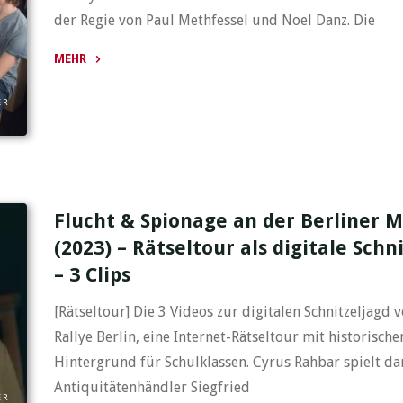
der Regie von Paul Methfessel und Noel Danz. Die
MEHR
"Etiology
ER
(2023)
–
Making
Of"
Flucht & Spionage an der Berliner 
(2023) – Rätseltour als digitale Schn
– 3 Clips
[Rätseltour] Die 3 Videos zur digitalen Schnitzeljagd 
Rallye Berlin, eine Internet-Rätseltour mit historisch
Hintergrund für Schulklassen. Cyrus Rahbar spielt da
Antiquitätenhändler Siegfried
ER