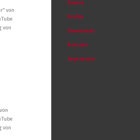
Demos
r“ von
Profile
ouTube
g von
Downloads
Kontakt
Impressum
 von
ouTube
g von