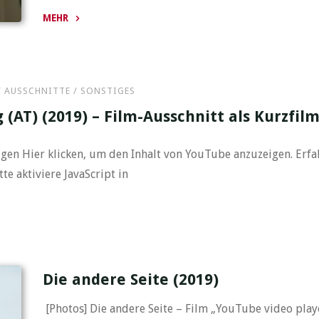
MEHR
"Flucht
&
Spionage
 / AUSSCHNITTE / SONSTIGES
an
der
(AT) (2019) – Film-Ausschnitt als Kurzfil
Berliner
Mauer
en Hier klicken, um den Inhalt von YouTube anzuzeigen. Erfa
(2023)
e aktiviere JavaScript in
–
Rätseltour
als
digitale
Schnitzeljagd
Die andere Seite (2019)
–
3
[Photos] Die andere Seite – Film „YouTube video play
Clips"