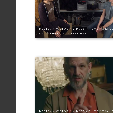
MEDIEN
/
VIDEOS
/
VIDEOS - FILME / TRAIL
/ AUSSCHNITTE / SONSTIGES
MEDIEN
/
VIDEOS
/
VIDEOS - FILME / TRAIL