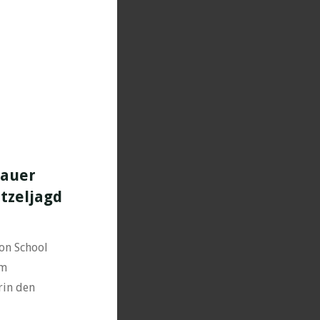
Mauer
itzeljagd
von School
em
rin den