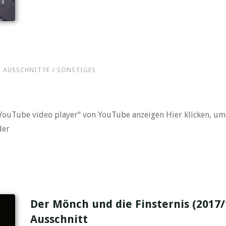
ER
"Kaiser
(2019)
–
“One
Day
 / AUSSCHNITTE / SONSTIGES
On
The
Set
Of
„YouTube video player“ von YouTube anzeigen Hier klicken, um
Kaiser“
der
–
Backstage-
Dokumentation"
Der Mönch und die Finsternis (2017/
Ausschnitt