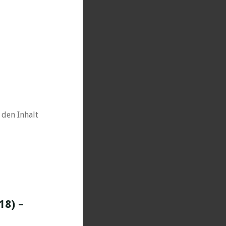
 den Inhalt
18) –