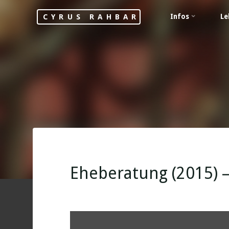
Skip
Infos
Le
CYRUS RAHBAR
to
content
Eheberatung (2015) –
„YouTube
video