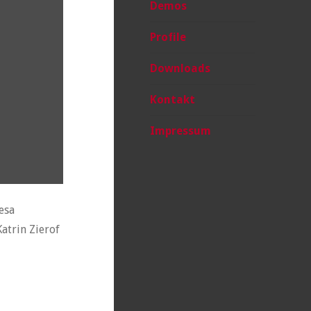
Demos
Profile
Downloads
Kontakt
Impressum
esa
atrin Zierof