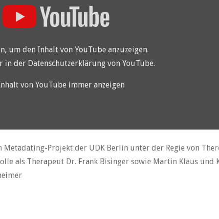
en, um den Inhalt von YouTube anzuzeigen.
r in der
Datenschutzerklärung von YouTube
.
Inhalt von YouTube immer anzeigen
n Metadating-Projekt der UDK Berlin unter der Regie von Ther
lle als Therapeut Dr. Frank Bisinger sowie Martin Klaus und K
heimer