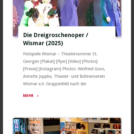
PHOTOS
/
SONSTIGES
Die Dreigroschenoper /
Wismar (2025)
Festspiele Wismar – Theatersommer St.
Georgen [Plakat] [Flyer] [Video] [Photos]
[Presse] [Instagram] Photos: Winfried Goos,
Annette Joppke, Theater- und Bühnenverein
Wismar e.V. Gruppenbild nach der
MEHR
"Die
Dreigroschenoper
/
Wismar
(2025)"