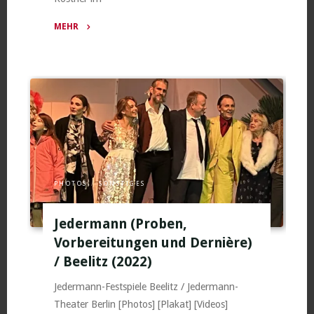
MEHR
"Team-
&
Locationphotos
–
Hörspiel
„Schnee“
/
Leipzig
(2023)"
PHOTOS
/
SONSTIGES
Jedermann (Proben,
Vorbereitungen und Dernière)
/ Beelitz (2022)
Jedermann-Festspiele Beelitz / Jedermann-
Theater Berlin [Photos] [Plakat] [Videos]