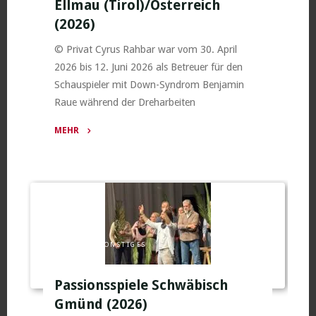
Ellmau (Tirol)/Österreich
(2026)
© Privat Cyrus Rahbar war vom 30. April
2026 bis 12. Juni 2026 als Betreuer für den
Schauspieler mit Down-Syndrom Benjamin
Raue während der Dreharbeiten
MEHR
"Set-
Betreuer
von
Benjamin
Raue
bei
PHOTOS
/
SONSTIGES
„Der
Bergdoktor“
/
Passionsspiele Schwäbisch
Ellmau
Gmünd (2026)
(Tirol)/