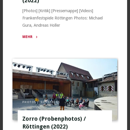
(2022)
[Photos] [Kritik] [Pressemappe] [Videos]
Frankenfestspiele Röttingen Photos: Michael
Gura, Andreas Holler
MEHR
"Das
Wirtshaus
im
Spessart
(Probenphotos)
/
Röttingen
(2022)"
PHOTOS
/
SONSTIGES
Zorro (Probenphotos) /
Röttingen (2022)