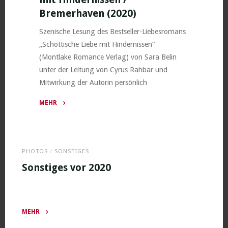
Bremerhaven (2020)
Szenische Lesung des Bestseller-Liebesromans
„Schottische Liebe mit Hindernissen“
(Montlake Romance Verlag) von Sara Belin
unter der Leitung von Cyrus Rahbar und
Mitwirkung der Autorin persönlich
MEHR
"Sara
Belin
–
PHOTOS
/
SONSTIGES
Schottische
Liebe
Sonstiges vor 2020
mit
Hindernissen
/
MEHR
Bremerhaven
"Sonstiges
(2020)"