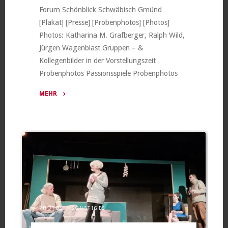
Forum Schönblick Schwäbisch Gmünd
Österreich
[Plakat] [Presse] [Probenphotos] [Photos]
(2026)"
Photos: Katharina M. Grafberger, Ralph Wild,
Jürgen Wagenblast Gruppen – &
Kollegenbilder in der Vorstellungszeit
Probenphotos Passionsspiele Probenphotos
MEHR
"Passionsspiele
Schwäbisch
Gmünd
(2026)"
PHOTOS
/
SONSTIGES