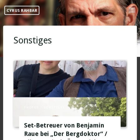
Skip
CYRUS RAHBAR
to
content
Sonstiges
PHOTOS
/
SONSTIGES
Set-Betreuer von Benjamin
Raue bei „Der Bergdoktor“ /