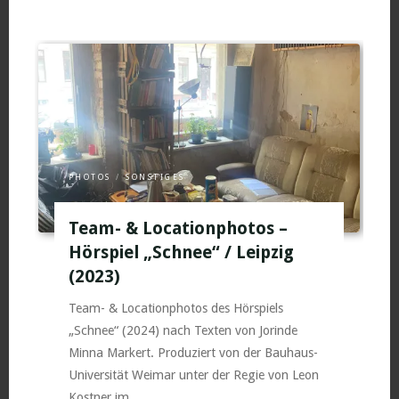
in
der
Parochialkirche
(Proben-
&
Vorstellungszeit)
/
Berlin
PHOTOS
/
SONSTIGES
(2024)"
Team- & Locationphotos –
Hörspiel „Schnee“ / Leipzig
(2023)
Team- & Locationphotos des Hörspiels
„Schnee“ (2024) nach Texten von Jorinde
Minna Markert. Produziert von der Bauhaus-
Universität Weimar unter der Regie von Leon
Kostner im