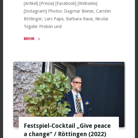
[Artikel] [Presse] [Facebook] [Webseite]
[Instagram] Photos: Dagmar Biener, Carsten
Böttinger, Lars Pape, Barbara Raue, Nicolai
Tegeler Proben und
MEHR
"Jedermann
(Proben,
Vorbereitungen
und
Dernière)
/
Beelitz
(2022)"
PHOTOS
/
SONSTIGES
Festspiel-Cocktail „Give peace
a change“ / Röttingen (2022)