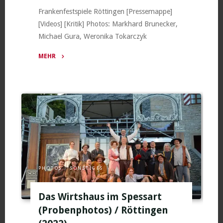
Frankenfestspiele Röttingen [Pressemappe]
[Videos] [Kritik] Photos: Markhard Brunecker,
Michael Gura, Weronika Tokarczyk
MEHR
"Festspiel-
Cocktail
„Give
peace
a
change“
/
Röttingen
(2022)"
PHOTOS
/
SONSTIGES
Das Wirtshaus im Spessart
(Probenphotos) / Röttingen