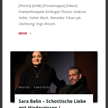
[Photos] [Kritik] [Pressemappe] [Videos]
Frankenfestspiele Röttingen Photos: Andreas
Holler, Stefan Mock, Weronika Tokarczyk.
Zeichnung: Ingo Brosch.
MEHR
"Zorro
(Probenphotos)
/
Röttingen
(2022)"
PHOTOS
/
SONSTIGES
Sara Belin – Schottische Liebe
mit Hindernissen /