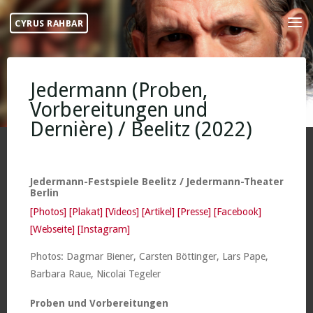
Skip
CYRUS RAHBAR
to
content
Jedermann (Proben,
Vorbereitungen und
Dernière) / Beelitz (2022)
Jedermann-Festspiele Beelitz / Jedermann-Theater
Berlin
[Photos]
[Plakat]
[Videos]
[Artikel]
[Presse]
[Facebook]
[Webseite]
[Instagram]
Photos: Dagmar Biener, Carsten Böttinger, Lars Pape,
Barbara Raue, Nicolai Tegeler
Proben und Vorbereitungen