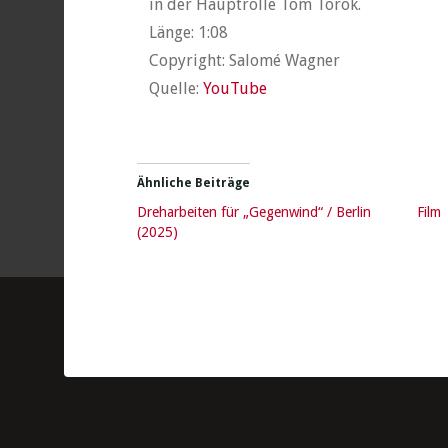
in der Hauptrolle Tom Torok.
Länge: 1:08
Copyright: Salomé Wagner
Quelle:
YouTube
Ähnliche Beiträge
Dreharbeiten für „Gegenwind“ / Berlin
Film
(2025)