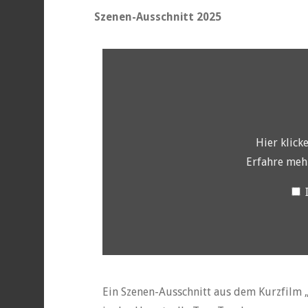
Szenen-Ausschnitt 2025
„YouTube
video
player“
von
YouTube
anzeigen
Hier klick
Erfahre meh
Ein Szenen-Ausschnitt aus dem Kurzfilm