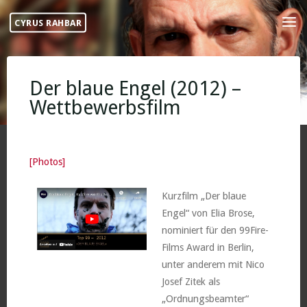
Skip
CYRUS RAHBAR
to
content
Der blaue Engel (2012) –
Wettbewerbsfilm
[Photos]
Kurzfilm „Der blaue
Engel“ von Elia Brose,
nominiert für den 99Fire-
Films Award in Berlin,
unter anderem mit Nico
Josef Zitek als
„Ordnungsbeamter“