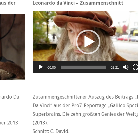
aus der
Leonardo da Vinci – Zusammenschnitt
Video-
Player
00:00
02:21
onardo Da
Zusammengeschnittener Auszug des Beitrags „
–
Da Vinci“ aus der Pro7-Reportage „Galileo Spezi
Superbrains. Die zehn größten Genies der Welt
ber 2013
(2013).
Schnitt: C. David.