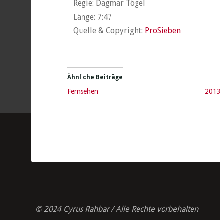
Regie: Dagmar Tögel
Länge: 7:47
Quelle & Copyright:
ProSieben
Ähnliche Beiträge
Fernsehen
201
© 2024 Cyrus Rahbar / Alle Rechte vorbehalten