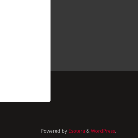
Powered by
Esotera
&
WordPress
.