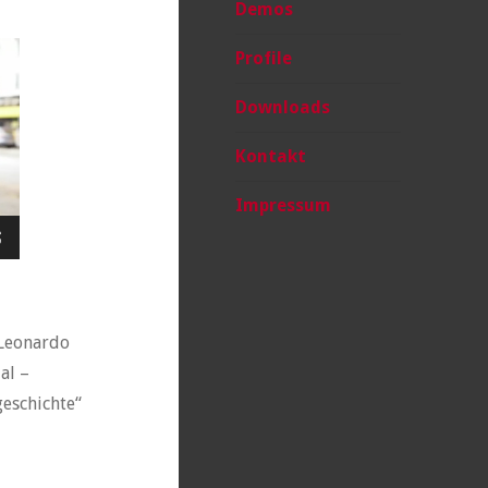
Demos
Profile
Downloads
Kontakt
Impressum
Leonardo
al –
geschichte“