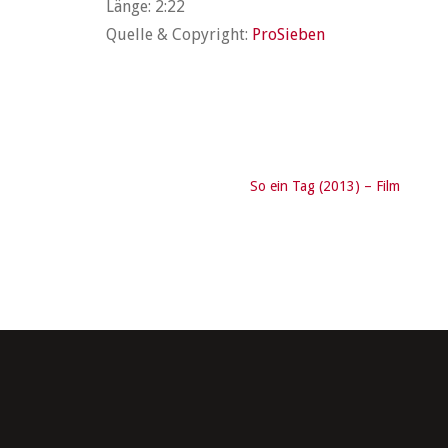
Länge: 2:22
Quelle & Copyright:
ProSieben
3
So ein Tag (2013) – Film