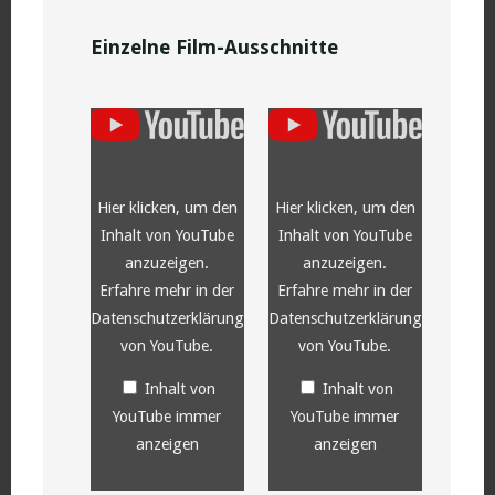
Einzelne Film-Ausschnitte
„YouTube
„YouTube
video
video
player“
player“
von
von
YouTube
YouTube
anzeigen
anzeigen
Hier klicken, um den
Hier klicken, um den
Inhalt von YouTube
Inhalt von YouTube
anzuzeigen.
anzuzeigen.
Erfahre mehr in der
Erfahre mehr in der
Datenschutzerklärung
Datenschutzerklärung
von YouTube
.
von YouTube
.
Inhalt von
Inhalt von
YouTube immer
YouTube immer
anzeigen
anzeigen