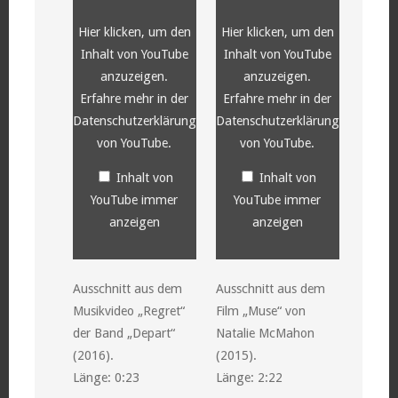
YouTube
YouTube
anzeigen
anzeigen
Hier klicken, um den
Hier klicken, um den
Inhalt von YouTube
Inhalt von YouTube
anzuzeigen.
anzuzeigen.
Erfahre mehr in der
Erfahre mehr in der
Datenschutzerklärung
Datenschutzerklärung
von YouTube
.
von YouTube
.
Inhalt von
Inhalt von
YouTube immer
YouTube immer
anzeigen
anzeigen
Ausschnitt aus dem
Ausschnitt aus dem
Musikvideo „Regret“
Film „Muse“ von
der Band „Depart“
Natalie McMahon
(2016).
(2015).
Länge: 0:23
Länge: 2:22