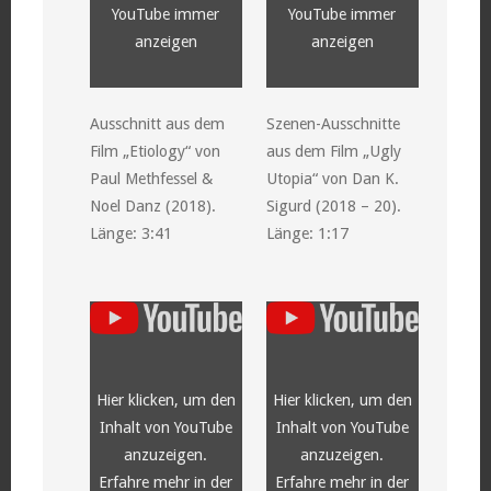
YouTube immer
YouTube immer
anzeigen
anzeigen
Ausschnitt aus dem
Szenen-Ausschnitte
Film „Etiology“ von
aus dem Film „Ugly
Paul Methfessel &
Utopia“ von Dan K.
Noel Danz (2018).
Sigurd (2018 – 20).
Länge: 3:41
Länge: 1:17
„YouTube
„YouTube
video
video
player“
player“
von
von
YouTube
YouTube
anzeigen
anzeigen
Hier klicken, um den
Hier klicken, um den
Inhalt von YouTube
Inhalt von YouTube
anzuzeigen.
anzuzeigen.
Erfahre mehr in der
Erfahre mehr in der