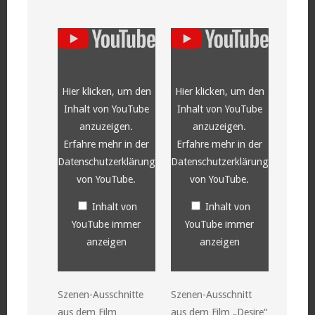
„YouTube
„YouTube
video
video
player“
player“
von
von
YouTube
YouTube
anzeigen
anzeigen
Hier klicken, um den
Hier klicken, um den
Inhalt von YouTube
Inhalt von YouTube
anzuzeigen.
anzuzeigen.
Erfahre mehr in der
Erfahre mehr in der
Datenschutzerklärung
Datenschutzerklärung
von YouTube
.
von YouTube
.
Inhalt von
Inhalt von
YouTube immer
YouTube immer
anzeigen
anzeigen
Szenen-Ausschnitte
Szenen-Ausschnitt
aus dem Film
aus dem Film „Desire“