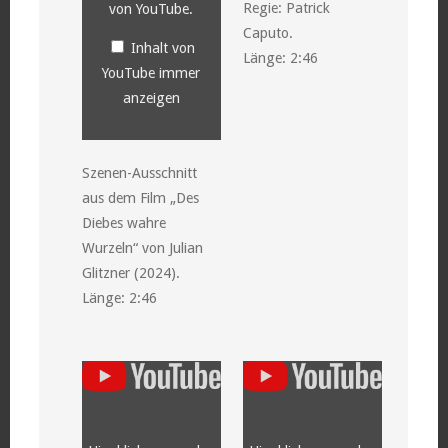
Regie: Patrick
von YouTube
.
Caputo.
Inhalt von
Länge: 2:46
YouTube immer
anzeigen
Szenen-Ausschnitt
aus dem Film „Des
Diebes wahre
Wurzeln“ von Julian
Glitzner (2024).
Länge: 2:46
„YouTube
„YouTube
video
video
player“
player“
von
von
YouTube
YouTube
anzeigen
anzeigen