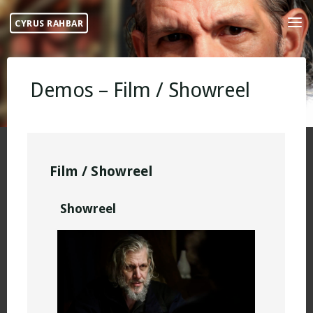
Skip
CYRUS RAHBAR
to
content
Demos – Film / Showreel
Film / Showreel
Showreel