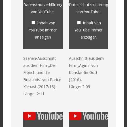
Datenschutzerklärung
Datenschutzerklärung
von YouTube
.
von YouTube
.
Inhalt von
Inhalt von
YouTube immer
YouTube immer
anzeigen
anzeigen
Szenen-Ausschnitt
Ausschnitt aus dem
aus dem Film „Der
Film „Agim“ von
Mönch und die
Konstantin Gott
Finsternis“ von Parice
(2016).
Kienast (2017/18).
Länge: 2:09
Länge: 2:11
„YouTube
„YouTube
video
video
player“
player“
von
von