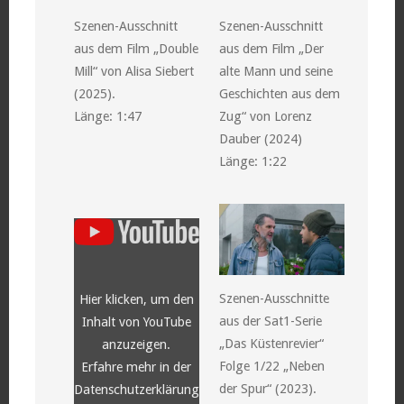
Szenen-Ausschnitt
Szenen-Ausschnitt
aus dem Film „Double
aus dem Film „Der
Mill“ von Alisa Siebert
alte Mann und seine
(2025).
Geschichten aus dem
Länge: 1:47
Zug“ von Lorenz
Dauber (2024)
Länge: 1:22
„YouTube
video
player“
von
YouTube
anzeigen
Szenen-Ausschnitte
Hier klicken, um den
aus der Sat1-Serie
Inhalt von YouTube
„Das Küstenrevier“
anzuzeigen.
Folge 1/22 „Neben
Erfahre mehr in der
der Spur“ (2023).
Datenschutzerklärung