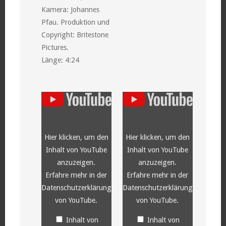
Kamera: Johannes
Pfau. Produktion und
Copyright: Britestone
Pictures.
Länge: 4:24
„YouTube
„YouTube
video
video
player“
player“
von
von
YouTube
YouTube
anzeigen
anzeigen
Hier klicken, um den
Hier klicken, um den
Inhalt von YouTube
Inhalt von YouTube
anzuzeigen.
anzuzeigen.
Erfahre mehr in der
Erfahre mehr in der
Datenschutzerklärung
Datenschutzerklärung
von YouTube
.
von YouTube
.
Inhalt von
Inhalt von