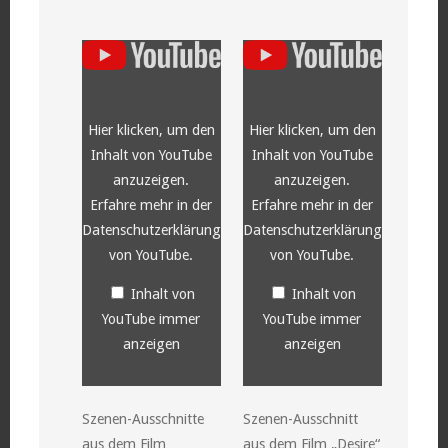
„YouTube
„YouTube
video
video
player“
player“
von
von
YouTube
YouTube
anzeigen
anzeigen
Hier klicken, um den
Hier klicken, um den
Inhalt von YouTube
Inhalt von YouTube
anzuzeigen.
anzuzeigen.
Erfahre mehr in der
Erfahre mehr in der
Datenschutzerklärung
Datenschutzerklärung
von YouTube
.
von YouTube
.
Inhalt von
Inhalt von
YouTube immer
YouTube immer
anzeigen
anzeigen
Szenen-Ausschnitte
Szenen-Ausschnitt
aus dem Film
aus dem Film „Desire“