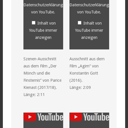
Datenschutzerklärung
Datenschutzerklärung
von YouTube
.
von YouTube
.
Inhalt von
Inhalt von
YouTube immer
YouTube immer
anzeigen
anzeigen
Szenen-Ausschnitt
Ausschnitt aus dem
aus dem Film „Der
Film „Agim“ von
Mönch und die
Konstantin Gott
Finsternis“ von Parice
(2016).
Kienast (2017/18).
Länge: 2:09
Länge: 2:11
„YouTube
„YouTube
video
video
player“
player“
von
von