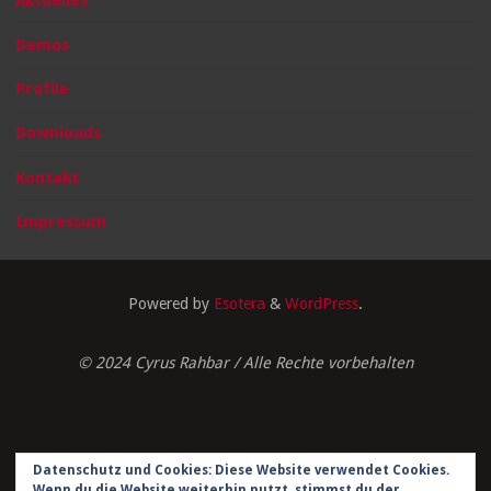
Aktuelles
Demos
Profile
Downloads
Kontakt
Impressum
Powered by
Esotera
&
WordPress
.
© 2024 Cyrus Rahbar / Alle Rechte vorbehalten
Datenschutz und Cookies: Diese Website verwendet Cookies.
Impressum
Wenn du die Website weiterhin nutzt, stimmst du der