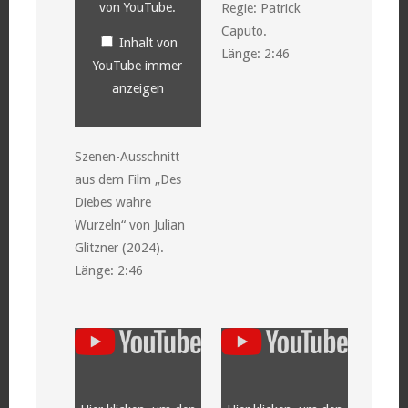
von YouTube
.
Regie: Patrick
Caputo.
Inhalt von
Länge: 2:46
YouTube immer
anzeigen
Szenen-Ausschnitt
aus dem Film „Des
Diebes wahre
Wurzeln“ von Julian
Glitzner (2024).
Länge: 2:46
„YouTube
„YouTube
video
video
player“
player“
von
von
YouTube
YouTube
anzeigen
anzeigen