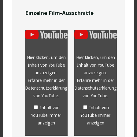
Einzelne Film-Ausschnitte
„YouTube
„YouTube
video
video
player“
player“
von
von
YouTube
YouTube
anzeigen
anzeigen
Hier klicken, um den
Hier klicken, um den
Inhalt von YouTube
Inhalt von YouTube
anzuzeigen.
anzuzeigen.
Erfahre mehr in der
Erfahre mehr in der
Datenschutzerklärung
Datenschutzerklärung
von YouTube
.
von YouTube
.
Inhalt von
Inhalt von
YouTube immer
YouTube immer
anzeigen
anzeigen