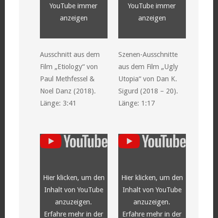
YouTube immer
YouTube immer
anzeigen
anzeigen
Ausschnitt aus dem
Szenen-Ausschnitte
Film „Etiology“ von
aus dem Film „Ugly
Paul Methfessel &
Utopia“ von Dan K.
Noel Danz (2018).
Sigurd (2018 – 20).
Länge: 3:41
Länge: 1:17
„YouTube
„YouTube
video
video
player“
player“
von
von
YouTube
YouTube
anzeigen
anzeigen
Hier klicken, um den
Hier klicken, um den
Inhalt von YouTube
Inhalt von YouTube
anzuzeigen.
anzuzeigen.
Erfahre mehr in der
Erfahre mehr in der