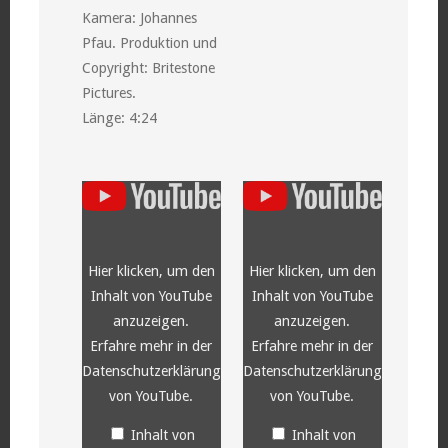
Kamera: Johannes
Pfau. Produktion und
Copyright: Britestone
Pictures.
Länge: 4:24
„YouTube
„YouTube
video
video
player“
player“
von
von
YouTube
YouTube
anzeigen
anzeigen
Hier klicken, um den
Hier klicken, um den
Inhalt von YouTube
Inhalt von YouTube
anzuzeigen.
anzuzeigen.
Erfahre mehr in der
Erfahre mehr in der
Datenschutzerklärung
Datenschutzerklärung
von YouTube
.
von YouTube
.
Inhalt von
Inhalt von