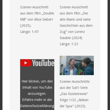
Szenen-Ausschnitt
Szenen-Ausschnitt
aus dem Film „Double
aus dem Film „Der
Mill“ von Alisa Siebert
alte Mann und seine
(2025).
Geschichten aus dem
Länge: 1:47
Zug“ von Lorenz
Dauber (2024)
Länge: 1:22
„YouTube
video
player“
von
YouTube
anzeigen
Hier klicken, um den
Szenen-Ausschnitte
Inhalt von YouTube
aus der Sat1-Serie
anzuzeigen.
„Das Küstenrevier“
Erfahre mehr in der
Folge 1/22 „Neben
Datenschutzerklärung
der Spur“ (2023).