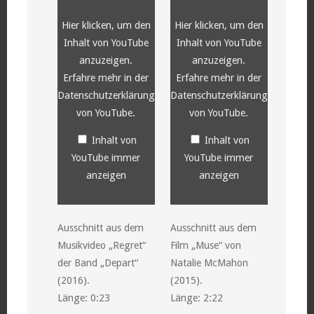
YouTube
YouTube
anzeigen
anzeigen
Hier klicken, um den
Hier klicken, um den
Inhalt von YouTube
Inhalt von YouTube
anzuzeigen.
anzuzeigen.
Erfahre mehr in der
Erfahre mehr in der
Datenschutzerklärung
Datenschutzerklärung
von YouTube
.
von YouTube
.
Inhalt von
Inhalt von
YouTube immer
YouTube immer
anzeigen
anzeigen
Ausschnitt aus dem
Ausschnitt aus dem
Musikvideo „Regret“
Film „Muse“ von
der Band „Depart“
Natalie McMahon
(2016).
(2015).
Länge: 0:23
Länge: 2:22