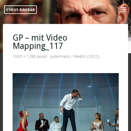
Skip
CYRUS RAHBAR
to
content
GP – mit Video
Mapping_117
Full
1920 × 1280
pixels
Jedermann / Beelitz (2022)
size