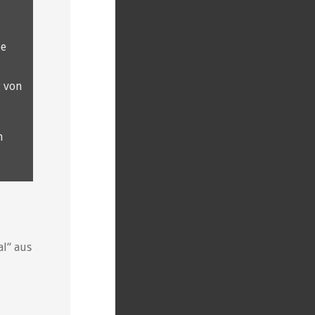
be
 von
n
al“ aus