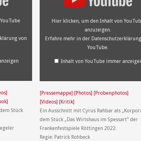
von
YouTube
anzeigen
n YouTube
Hier klicken, um den Inhalt von YouTu
anzuzeigen.
klärung von
Erfahre mehr in der
Datenschutzerklärung
YouTube
.
anzeigen
Inhalt von YouTube immer anzeige
eos]
[Pressemappe]
[Photos]
[Probenphotos]
ook]
[Videos]
[Kritik]
 dem Stück
Ein Ausschnitt mit Cyrus Rahbar als „Korpor
dem Stück „Das Wirtshaus im Spessart“ der
Tegeler
Frankenfestspiele Röttingen 2022.
Regie: Patrick Rohbeck