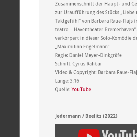
Zusammenschnitt der Haupt- und Ge
zur Uraufführung des Stücks „Liebe 
Taktgefühl“ von Barbara Raue-Flajs i
teatro – Haventheater Bremerhaven“
verkörpert in dieser Solo-Komödie d
„Maximilian Engelmann“.
Regie: Daniel Meyer-Dinkgräfe
Schnitt: Cyrus Rahbar
Video & Copyright: Barbara Raue-Fla
Länge: 3:16
Quelle:
YouTube
Jedermann / Beelitz (2022)
„YouTube
video
player“