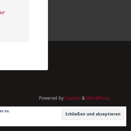
hl“
Powered by
Esotera
&
WordPress
.
es zu.