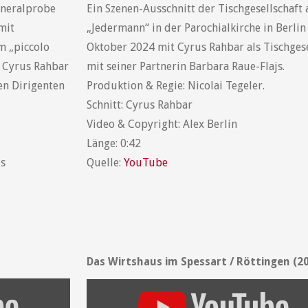
neralprobe
Ein Szenen-Ausschnitt der Tischgesellschaft 
mit
„Jedermann“ in der Parochialkirche in Berli
m „piccolo
Oktober 2024 mit Cyrus Rahbar als Tischges
. Cyrus Rahbar
mit seiner Partnerin Barbara Raue-Flajs.
en Dirigenten
Produktion & Regie: Nicolai Tegeler.
Schnitt: Cyrus Rahbar
Video & Copyright: Alex Berlin
Länge: 0:42
js
Quelle:
YouTube
Das Wirtshaus im Spessart / Röttingen (2
„YouTube
video
player“