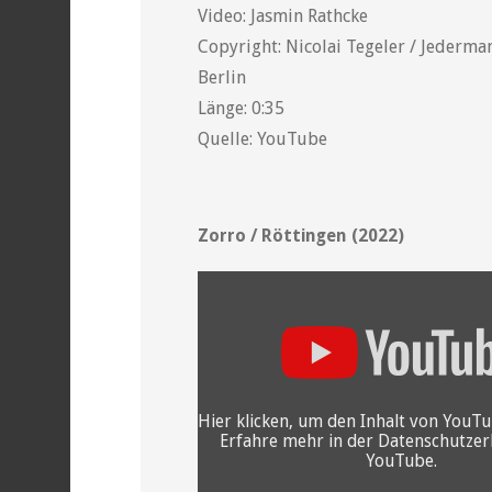
Video: Jasmin Rathcke
Copyright: Nicolai Tegeler / Jederma
Berlin
Länge: 0:35
Quelle: YouTube
Zorro / Röttingen (2022)
„YouTube
video
player“
von
YouTube
anzeigen
Hier klicken, um den Inhalt von YouT
Erfahre mehr in der
Datenschutzer
YouTube
.