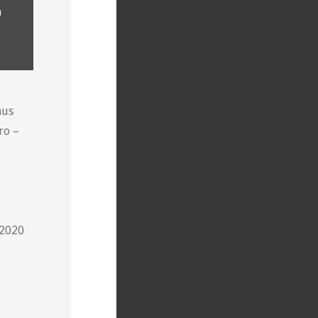
n
aus
ro –
 2020