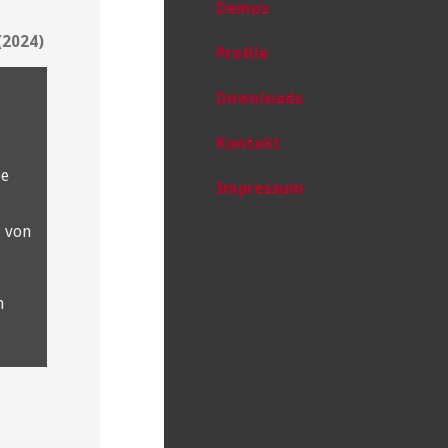
Demos
(2024)
Profile
Downloads
Kontakt
be
Impressum
 von
n