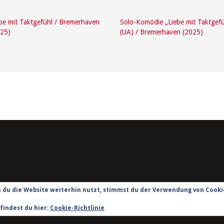
be mit Taktgefühl / Bremerhaven
Solo-Komödie „Liebe mit Taktgefü
025)
(UA) / Bremerhaven (2025)
du die Website weiterhin nutzt, stimmst du der Verwendung von Cooki
findest du hier:
Cookie-Richtlinie