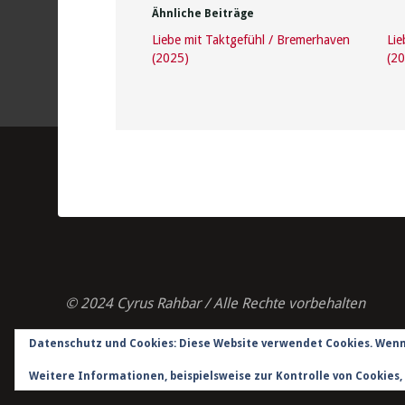
Ähnliche Beiträge
Liebe mit Taktgefühl / Bremerhaven
Lie
(2025)
(2
© 2024 Cyrus Rahbar / Alle Rechte vorbehalten
Datenschutz und Cookies: Diese Website verwendet Cookies. Wenn 
Impressum
/
Datenschutzerklärung
/
Kontakt
Weitere Informationen, beispielsweise zur Kontrolle von Cookies, 