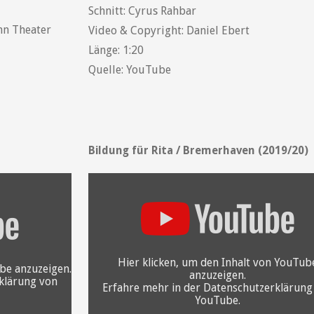
Schnitt: Cyrus Rahbar
nn Theater
Video & Copyright: Daniel Ebert
Länge: 1:20
Quelle: YouTube
Bildung für Rita / Bremerhaven (2019/20)
„YouTube
video
player“
von
YouTube
anzeigen
Hier klicken, um den Inhalt von YouTub
ube anzuzeigen.
anzuzeigen.
klärung von
Erfahre mehr in der
Datenschutzerklärung
YouTube
.