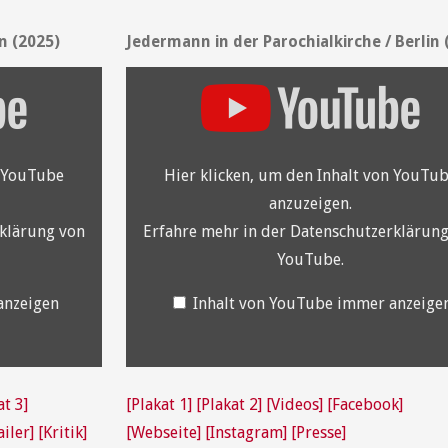
n (2025)
Jedermann in der Parochialkirche / Berlin 
„YouTube
video
player“
von
YouTube
anzeigen
n YouTube
Hier klicken, um den Inhalt von YouTu
anzuzeigen.
klärung von
Erfahre mehr in der
Datenschutzerklärung
YouTube
.
anzeigen
Inhalt von YouTube immer anzeige
at 3]
[Plakat 1]
[Plakat 2]
[Videos]
[Facebook]
iler]
[Kritik]
[Webseite]
[Instagram]
[Presse]