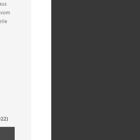
aus
n vom
elle
022)