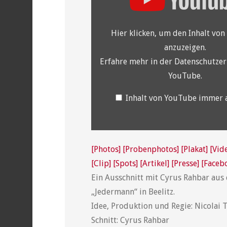
von
YouTube
anzeigen
Hier klicken, um den Inhalt vo
anzuzeigen.
Erfahre mehr in der
Datenschutzer
YouTube
.
Inhalt von YouTube immer 
[Photos]
[Probenphotos]
[Plakat]
[Vid
[Clip]
[Spots]
[Artikel]
[Presse]
[Faceb
Ein Ausschnitt mit Cyrus Rahbar aus
„Jedermann“ in Beelitz.
Idee, Produktion und Regie: Nicolai 
Schnitt: Cyrus Rahbar