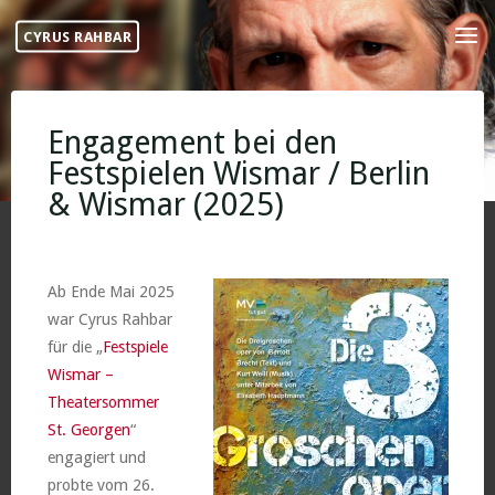
Skip
CYRUS RAHBAR
to
content
Engagement bei den
Festspielen Wismar / Berlin
& Wismar (2025)
Ab Ende Mai 2025
war Cyrus Rahbar
für die „
Festspiele
Wismar –
Theatersommer
St. Georgen
“
engagiert und
probte vom 26.