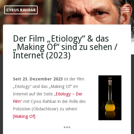
Skip
CYRUS RAHBAR
to
content
Der Film „Etiology“ & das
„Making Of“ sind zu sehen /
Internet (2023)
Seit 23. Dezember 2023
ist der Film
„Etiology“ und das „Making Of“ im
Internet auf der Seite „
Etiology – Der
Film
“ mit Cyrus Rahbar in der Rolle des
Polizisten (Obdachloser) zu sehen!
[Making Of]
***