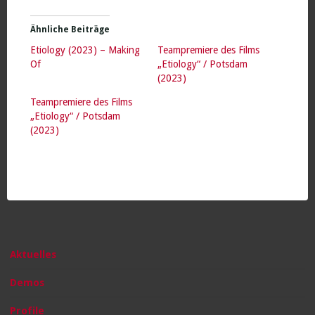
Ähnliche Beiträge
Etiology (2023) – Making
Teampremiere des Films
Of
„Etiology“ / Potsdam
(2023)
Teampremiere des Films
„Etiology“ / Potsdam
(2023)
Aktuelles
Demos
Profile