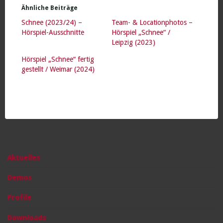
Ähnliche Beiträge
Schnee (2023/24) –
Team- & Locationphotos –
Hörspiel-Ausschnitte
Hörspiel „Schnee“ /
Leipzig (2023)
Hörspiel „Schnee“ fertig
gestellt / Weimar (2024)
Aktuelles
Demos
Profile
Downloads