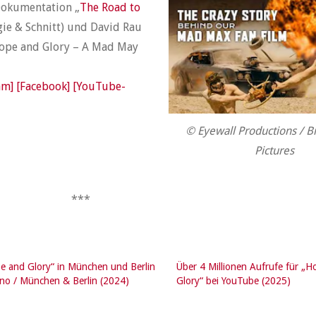
Dokumentation „
The Road to
gie & Schnitt) und David Rau
Hope and Glory – A Mad May
am]
[Facebook]
[YouTube-
© Eyewall Productions / B
Pictures
***
e and Glory“ in München und Berlin
Über 4 Millionen Aufrufe für „
ino / München & Berlin (2024)
Glory“ bei YouTube (2025)