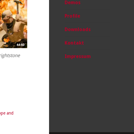
Demos
Profile
Downloads
Kontakt
rightstone
Impressum
Hope and