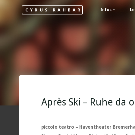
Skip
Infos
Le
CYRUS RAHBAR
to
content
Après Ski – Ruhe da 
piccolo teatro – Haventheater Bremerh