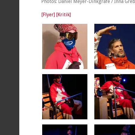
Photos: Daniel Meyer-Dinkgräfe / Inna Gre
[Flyer]
[Kritik]