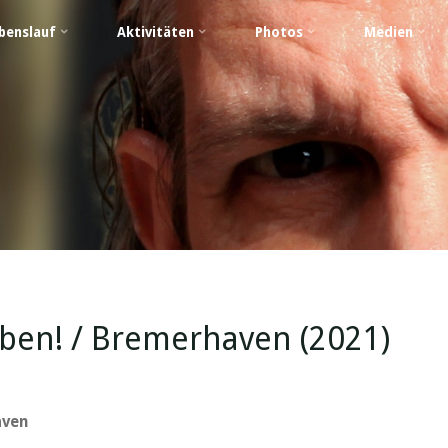
benslauf
Aktivitäten
Photos
Medien
oben! / Bremerhaven (2021)
aven