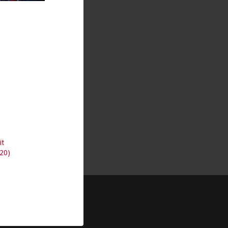
it
020)