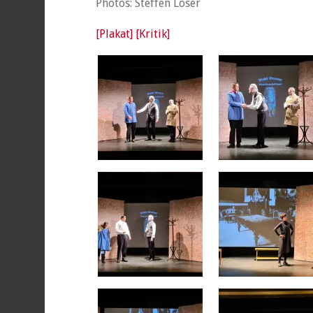
Photos: Steffen Löser
[Plakat]
[Kritik]