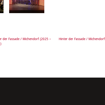
er der Fassade / Michendorf (2025 –
Hinter der Fassade / Michendorf
)