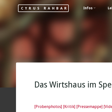
Skip
Infos
Le
CYRUS RAHBAR
to
content
Das Wirtshaus im Spes
[Probenphotos]
[Kritik]
[Pressemappe]
[Vid