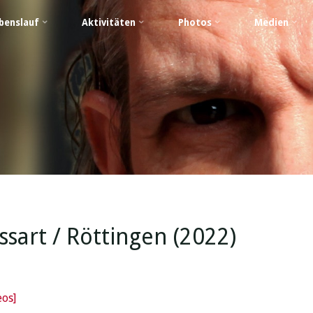
benslauf
Aktivitäten
Photos
Medien
sart / Röttingen (2022)
eos]