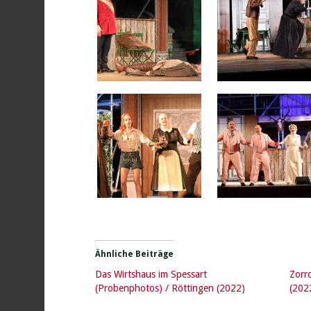
Ähnliche Beiträge
Das Wirtshaus im Spessart
Zorr
(Probenphotos) / Röttingen (2022)
(202