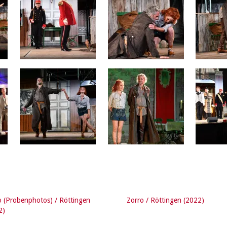
o (Probenphotos) / Röttingen
Zorro / Röttingen (2022)
2)