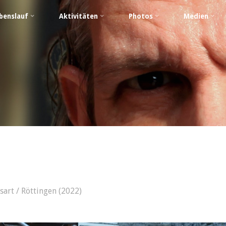
benslauf
Aktivitäten
Photos
Medien
art / Röttingen (2022)