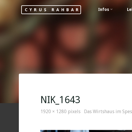
Skip
Infos
Le
CYRUS RAHBAR
to
content
NIK_1643
Full
1920 × 1280
pixels
Das Wirtshaus im Spess
size