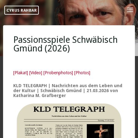
Skip
CYRUS RAHBAR
to
content
Passionsspiele Schwäbisch
Gmünd (2026)
[Plakat]
[Video]
[Probenphotos]
[Photos]
KLD TELEGRAPH | Nachrichten aus dem Leben und
der Kultur | Schwäbisch Gmünd | 21.03.2026 von
Katharina M. Grafberger