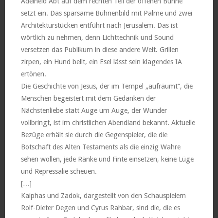
Adelheid Abt auf dem rechten Teil der offenen Bühne
setzt ein. Das sparsame Bühnenbild mit Palme und zwei
Architekturstücken entführt nach Jerusalem. Das ist
wörtlich zu nehmen, denn Lichttechnik und Sound
versetzen das Publikum in diese andere Welt. Grillen
zirpen, ein Hund bellt, ein Esel lässt sein klagendes IA
ertönen.
Die Geschichte von Jesus, der im Tempel „aufräumt“, die
Menschen begeistert mit dem Gedanken der
Nächstenliebe statt Auge um Auge, der Wunder
vollbringt, ist im christlichen Abendland bekannt. Aktuelle
Bezüge erhält sie durch die Gegenspieler, die die
Botschaft des Alten Testaments als die einzig Wahre
sehen wollen, jede Ränke und Finte einsetzen, keine Lüge
und Repressalie scheuen.
[…]
Kaiphas und Zadok, dargestellt von den Schauspielern
Rolf-Dieter Degen und Cyrus Rahbar, sind die, die es