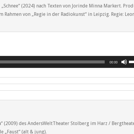
„Schnee“ (2024) nach Texten von Jorinde Minna Markert. Prod
 Rahmen von „Regie in der Radiokunst“ in Leipzig. Regie: Leo
r
Pfe
00:00
Ho
be
u
di
La
zu
re
“ (2009) des AndersWeltTheater Stolberg im Harz / Bergtheate
e „Faust“ (alt & jung).