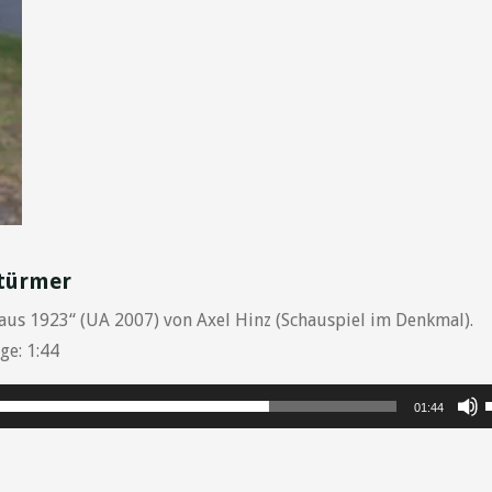
Stürmer
us 1923“ (UA 2007) von Axel Hinz (Schauspiel im Denkmal).
ge: 1:44
P
01:44