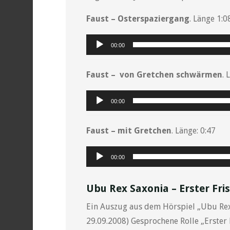
Faust – Osterspaziergang
. Länge 1:0
Audio-
00:00
Player
Faust – von Gretchen schwärmen
. 
Audio-
00:00
Player
Faust – mit Gretchen
. Länge: 0:47
Audio-
00:00
Player
Ubu Rex Saxonia – Erster Fri
Ein Auszug aus dem Hörspiel „Ubu Rex
29.09.2008) Gesprochene Rolle „Erster F