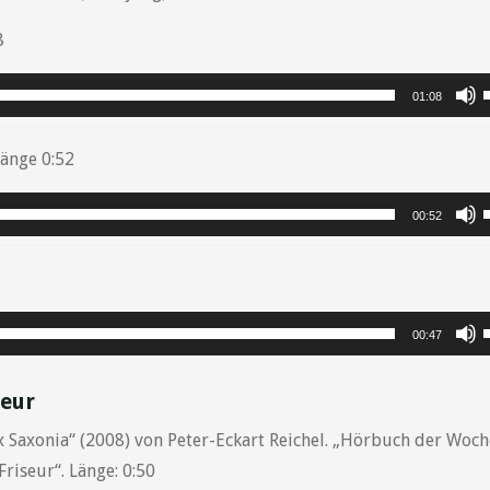
8
P
01:08
Länge 0:52
P
00:52
r
P
00:47
seur
r
 Saxonia“ (2008) von Peter-Eckart Reichel. „Hörbuch der Woc
riseur“. Länge: 0:50