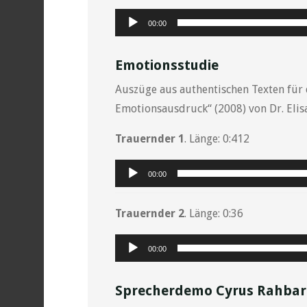
Audio-
00:00
Player
Emotionsstudie
Auszüge aus authentischen Texten für 
Emotionsausdruck“ (2008) von Dr. Elis
Trauernder 1
. Länge: 0:412
Audio-
00:00
Player
Trauernder 2
. Länge: 0:36
Audio-
00:00
Player
Sprecherdemo Cyrus Rahbar