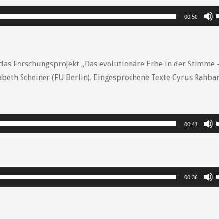
P
00:50
r
das Forschungsprojekt „Das evolutionäre Erbe in der Stimme 
abeth Scheiner (FU Berlin). Eingesprochene Texte Cyrus Rahba
r
P
00:41
P
00:36
r