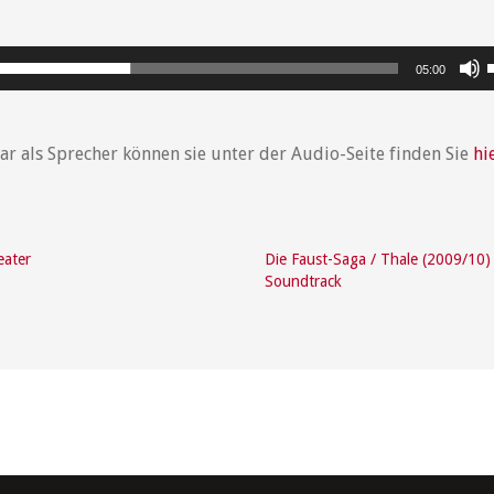
P
05:00
r
r als Sprecher können sie unter der Audio-Seite finden Sie
hi
eater
Die Faust-Saga / Thale (2009/10)
r
Soundtrack