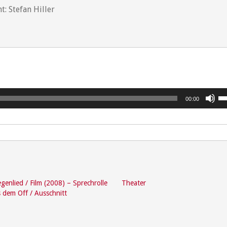
t: Stefan Hiller
Pfe
00:00
Ho
be
u
di
La
zu
re
genlied / Film (2008) – Sprechrolle
Theater
 dem Off / Ausschnitt