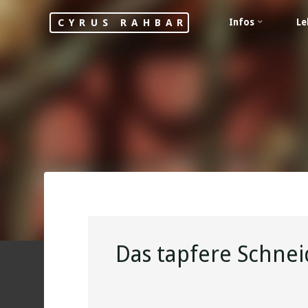
Skip
Infos
Le
CYRUS RAHBAR
to
content
Das tapfere Schnei