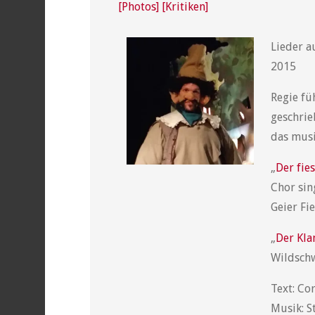
[Photos]
[Kritiken]
Lieder a
2015
Regie fü
geschrie
das musi
„
Der fie
Chor sin
Geier Fie
„
Der Kla
Wildschw
Text: Co
Musik: S