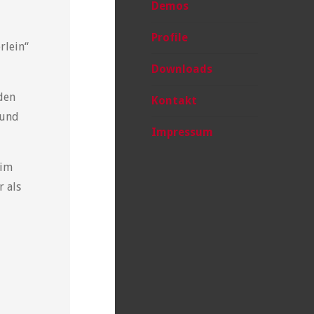
Demos
Profile
rlein“
Downloads
den
Kontakt
 und
Impressum
 im
r als