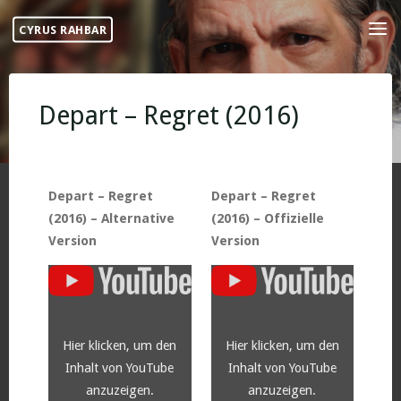
Skip
CYRUS RAHBAR
to
content
Depart – Regret (2016)
Depart – Regret
Depart – Regret
(2016) – Alternative
(2016) – Offizielle
Version
Version
„YouTube
„YouTube
video
video
player“
player“
von
von
YouTube
YouTube
anzeigen
anzeigen
Hier klicken, um den
Hier klicken, um den
Inhalt von YouTube
Inhalt von YouTube
anzuzeigen.
anzuzeigen.