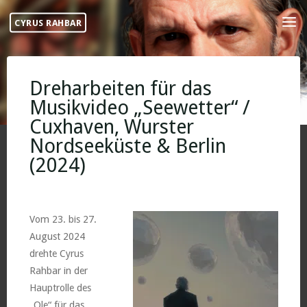
Skip
CYRUS RAHBAR
to
content
Dreharbeiten für das
Musikvideo „Seewetter“ /
Cuxhaven, Wurster
Nordseeküste & Berlin
(2024)
Vom 23. bis 27.
August 2024
drehte Cyrus
Rahbar in der
Hauptrolle des
„Ole“ für das