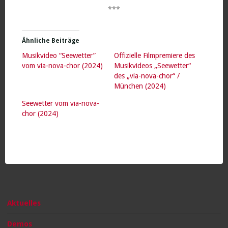
***
Ähnliche Beiträge
Musikvideo “Seewetter”
Offizielle Filmpremiere des
vom via-nova-chor (2024)
Musikvideos „Seewetter“
des „via-nova-chor“ /
München (2024)
Seewetter vom via-nova-
chor (2024)
Aktuelles
Demos