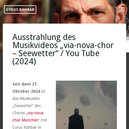
Skip
CYRUS RAHBAR
to
content
Ausstrahlung des
Musikvideos „via-nova-chor
– Seewetter“ / You Tube
(2024)
Seit dem 27.
Oktober 2024
ist
das Musikvideo
„Seewetter“ des
Chores „
via-nova-
chor München
“ mit
Cyrus Rahbar in