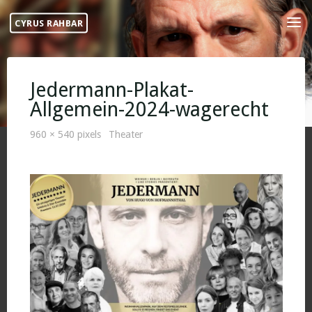
Skip
CYRUS RAHBAR
to
content
Jedermann-Plakat-
Allgemein-2024-wagerecht
Full
960 × 540
pixels
Theater
size