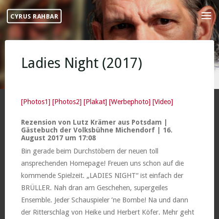
Skip
CYRUS RAHBAR
to
content
Ladies Night (2017)
[Photos1]
[Photos2]
[Plakat]
[Werbephoto
]
[Video]
Rezension von Lutz Krämer aus Potsdam |
Gästebuch der Volksbühne Michendorf | 16.
August 2017 um 17:08
Bin gerade beim Durchstöbern der neuen toll
ansprechenden Homepage! Freuen uns schon auf die
kommende Spielzeit. „LADIES NIGHT“ ist einfach der
BRÜLLER. Nah dran am Geschehen, supergeiles
Ensemble. Jeder Schauspieler ’ne Bombe! Na und dann
der Ritterschlag von Heike und Herbert Köfer. Mehr geht