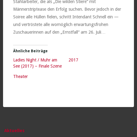
Stahlarbeiter, die als „Die wilden Stiere“ mit
Männerstriptease den Erfolg suchen. Bevor jedoch in der
Soiree alle Hüllen fielen, schritt Intendant Schnell ein —
und vertröstete alle womöglich erwartungsfrohen
Zuschauerinnen auf den „Ernstfall“ am 26. Juli…
Ähnliche Beiträge
Ladies Night / Muhr am
2017
See (2017) – Finale Szene
Theater
Aktuelles