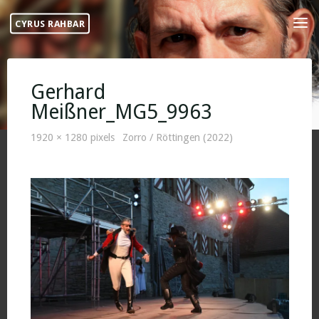
Skip
CYRUS RAHBAR
to
content
Gerhard
Meißner_MG5_9963
Full
1920 × 1280
pixels
Zorro / Röttingen (2022)
size