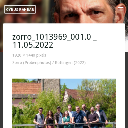
Skip
CYRUS RAHBAR
to
content
zorro_1013969_001.0 _
11.05.2022
Full
1920 × 1440
pixels
size
Zorro (Probenphotos) / Röttingen (2022)