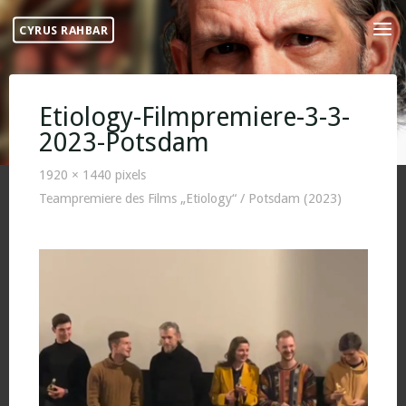
Skip
CYRUS RAHBAR
to
content
Etiology-Filmpremiere-3-3-
2023-Potsdam
Full
1920 × 1440
pixels
size
Teampremiere des Films „Etiology“ / Potsdam (2023)