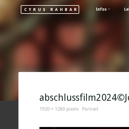
Skip
Infos
Le
CYRUS RAHBAR
to
content
abschlussfilm2024©Joe
Full
1920 × 1280
pixels
Portrait
size