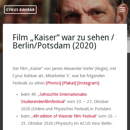
Skip
CYRUS RAHBAR
to
content
Film „Kaiser“ war zu sehen /
Berlin/Potsdam (2020)
Der Film „Kaiser“ von Jannis Alexander Kiefer (Regie), mit
Cyrus Rahbar als ‚Mitarbeiter 5‘, war bei folgenden
Festivals zu sehen
[Photos]
[Plakat]
[Instagram]
:
beim 49. „
Sehsüchte Internationales
Studierendenfilmfestival
“ vom 23. – 27. Oktober
2020 (Online und Physisches Festival) in Potsdam
beim „
4th edition of Visionär Film Festival
“ vom 20. –
25. Oktober 2020 (Physisch) im ACUD Kino Berlin.