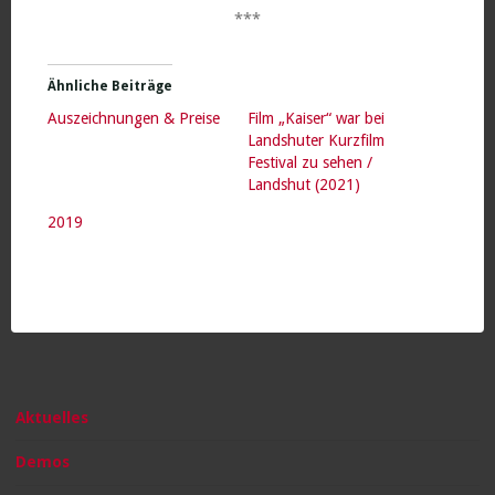
***
Ähnliche Beiträge
Auszeichnungen & Preise
Film „Kaiser“ war bei
Landshuter Kurzfilm
Festival zu sehen /
Landshut (2021)
2019
Aktuelles
Demos