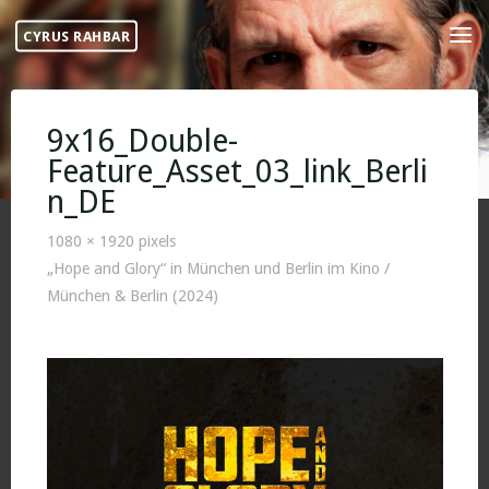
Skip
CYRUS RAHBAR
to
content
9x16_Double-
Feature_Asset_03_link_Berli
n_DE
Full
1080 × 1920
pixels
size
„Hope and Glory“ in München und Berlin im Kino /
München & Berlin (2024)