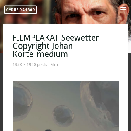
Skip
CYRUS RAHBAR
to
content
FILMPLAKAT Seewetter
Copyright Johan
Korte_medium
Full
1358 × 1920
pixels
Film
size